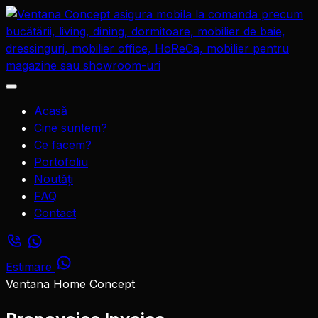
Sari
la
conținut
Deschide
meniul
Acasă
Cine suntem?
Ce facem?
Portofoliu
Noutăți
FAQ
Contact
Estimare
Ventana Home Concept