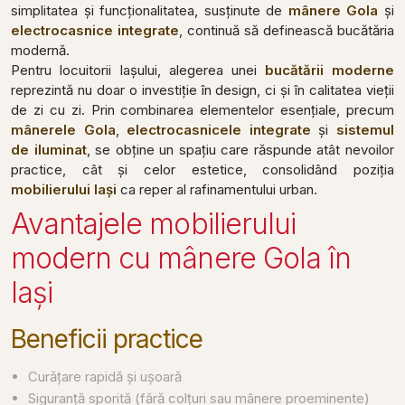
simplitatea și funcționalitatea, susținute de
mânere Gola
și
electrocasnice integrate
, continuă să definească bucătăria
modernă.
Pentru locuitorii Iașului, alegerea unei
bucătării moderne
reprezintă nu doar o investiție în design, ci și în calitatea vieții
de zi cu zi. Prin combinarea elementelor esențiale, precum
mânerele Gola
,
electrocasnicele integrate
și
sistemul
de iluminat
, se obține un spațiu care răspunde atât nevoilor
practice, cât și celor estetice, consolidând poziția
mobilierului Iași
ca reper al rafinamentului urban.
Avantajele mobilierului
modern cu mânere Gola în
Iași
Beneficii practice
Curățare rapidă și ușoară
Siguranță sporită (fără colțuri sau mânere proeminente)