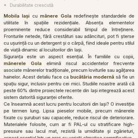
Durabilitate crescută
Mobila Iași
cu
mânere Gola
redefinește standardele de
utilitate în spațiile rezidențiale. Absența elementelor
proeminente reduce considerabil timpul de întreținere.
Fronturile netede, fără crestături sau adâncituri, pot fi șterse
cu ușurință cu un detergent și o cârpă, fiind ideale pentru stilul
de viață dinamic al locuitorilor din Iași.
Siguranța este un aspect esențial. În familiile cu copii,
mânerele Gola
elimină riscul accidentelor frecvente
asociate mânerelor tradiționale, precum loviturile sau agățarea
hainelor. Acest detaliu face ca
bucătăria modernă
să fie un
spațiu sigur, inclusiv pentru cei mici. Studiile noastre arată că
peste 60% dintre proiectele recente din Iași integrează acest
sistem datorită siguranței oferite.
Ce înseamnă acest lucru pentru locuitorii din Iași? O investiție
pe termen lung. Lipsa pieselor mobile, precum mânerele
fixate cu șuruburi sau capacele, reduce riscul de deteriorare.
Materialele folosite, cum ar fi PAL-ul cu stratificare high-
pressure sau lacul mat, rezistă la umiditate și zgârieturi,
aspect esențial într-un oraș cu variații climatice semnificative.