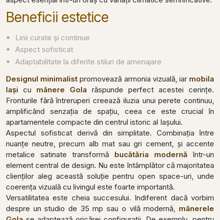
Beneficii estetice
Linii curate și continue
Aspect sofisticat
Adaptabilitate la diferite stiluri de amenajare
Designul minimalist
promovează armonia vizuală, iar
mobila
Iași
cu
mânere Gola
răspunde perfect acestei cerințe.
Fronturile fără întreruperi creează iluzia unui perete continuu,
amplificând senzația de spațiu, ceea ce este crucial în
apartamentele compacte din centrul istoric al Iașului.
Aspectul sofisticat derivă din simplitate. Combinația între
nuanțe neutre, precum alb mat sau gri cement, și accente
metalice satinate transformă
bucătăria modernă
într-un
element central de design. Nu este întâmplător că majoritatea
clienților aleg această soluție pentru open space-uri, unde
coerența vizuală cu livingul este foarte importantă.
Versatilitatea este cheia succesului. Indiferent dacă vorbim
despre un studio de 35 mp sau o vilă modernă,
mânerele
Gola
se adaptează oricărei configurații. De exemplu, pentru