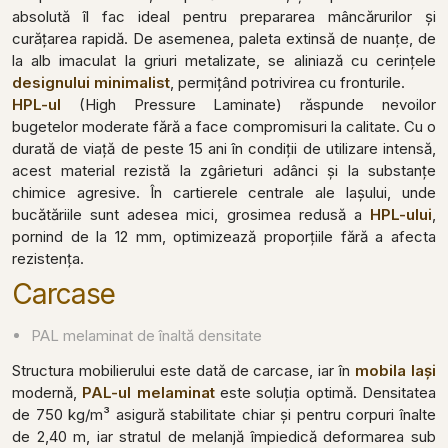
absolută îl fac ideal pentru prepararea mâncărurilor și
curățarea rapidă. De asemenea, paleta extinsă de nuanțe, de
la alb imaculat la griuri metalizate, se aliniază cu cerințele
designului minimalist
, permițând potrivirea cu fronturile.
HPL-ul
(High Pressure Laminate) răspunde nevoilor
bugetelor moderate fără a face compromisuri la calitate. Cu o
durată de viață de peste 15 ani în condiții de utilizare intensă,
acest material rezistă la zgârieturi adânci și la substanțe
chimice agresive. În cartierele centrale ale Iașului, unde
bucătăriile sunt adesea mici, grosimea redusă a
HPL-ului
,
pornind de la 12 mm, optimizează proporțiile fără a afecta
rezistența.
Carcase
PAL melaminat de înaltă densitate
Structura mobilierului este dată de carcase, iar în
mobila Iași
modernă,
PAL-ul melaminat
este soluția optimă. Densitatea
de 750 kg/m³ asigură stabilitate chiar și pentru corpuri înalte
de 2,40 m, iar stratul de melanjă împiedică deformarea sub