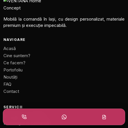
Mobilă la comandă în Iași, cu design personalizat, materiale
premium și execuție impecabilă.
NAVIGARE
Acasă
Cine suntem?
Ce facem?
Portofoliu
Noutăți
FAQ
Contact
SERVICII
Bucătării la comandă
Dressinguri la comandă