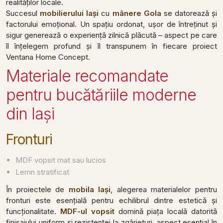
realităților locale.
Succesul
mobilierului Iași
cu
mânere Gola
se datorează și
factorului emoțional. Un spațiu ordonat, ușor de întreținut și
sigur generează o experiență zilnică plăcută – aspect pe care
îl înțelegem profund și îl transpunem în fiecare proiect
Ventana Home Concept.
Materiale recomandate
pentru bucătăriile moderne
din Iași
Fronturi
MDF vopsit mat sau lucios
Lemn stratificat
În proiectele de
mobila Iași
, alegerea materialelor pentru
fronturi este esențială pentru echilibrul dintre estetică și
funcționalitate.
MDF-ul vopsit
domină piața locală datorită
finisajului uniform și rezistenței la zgârieturi, aspect esențial în