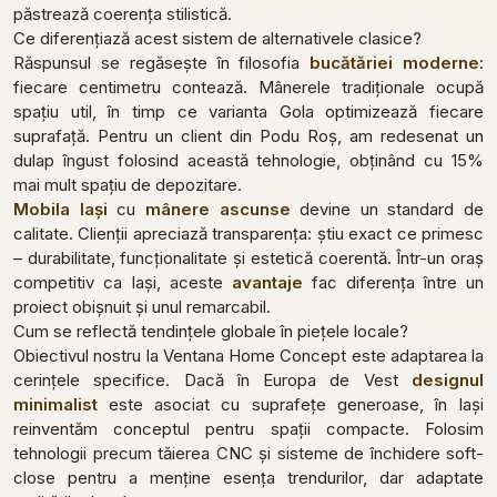
păstrează coerența stilistică.
Ce diferențiază acest sistem de alternativele clasice?
Răspunsul se regăsește în filosofia
bucătăriei moderne
:
fiecare centimetru contează. Mânerele tradiționale ocupă
spațiu util, în timp ce varianta Gola optimizează fiecare
suprafață. Pentru un client din Podu Roș, am redesenat un
dulap îngust folosind această tehnologie, obținând cu 15%
mai mult spațiu de depozitare.
Mobila Iași
cu
mânere ascunse
devine un standard de
calitate. Clienții apreciază transparența: știu exact ce primesc
– durabilitate, funcționalitate și estetică coerentă. Într-un oraș
competitiv ca Iași, aceste
avantaje
fac diferența între un
proiect obișnuit și unul remarcabil.
Cum se reflectă tendințele globale în piețele locale?
Obiectivul nostru la Ventana Home Concept este adaptarea la
cerințele specifice. Dacă în Europa de Vest
designul
minimalist
este asociat cu suprafețe generoase, în Iași
reinventăm conceptul pentru spații compacte. Folosim
tehnologii precum tăierea CNC și sisteme de închidere soft-
close pentru a menține esența trendurilor, dar adaptate