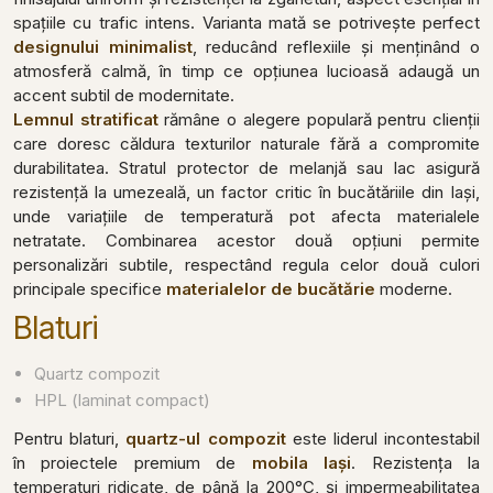
spațiile cu trafic intens. Varianta mată se potrivește perfect
designului minimalist
, reducând reflexiile și menținând o
atmosferă calmă, în timp ce opțiunea lucioasă adaugă un
accent subtil de modernitate.
Lemnul stratificat
rămâne o alegere populară pentru clienții
care doresc căldura texturilor naturale fără a compromite
durabilitatea. Stratul protector de melanjă sau lac asigură
rezistență la umezeală, un factor critic în bucătăriile din Iași,
unde variațiile de temperatură pot afecta materialele
netratate. Combinarea acestor două opțiuni permite
personalizări subtile, respectând regula celor două culori
principale specifice
materialelor de bucătărie
moderne.
Blaturi
Quartz compozit
HPL (laminat compact)
Pentru blaturi,
quartz-ul compozit
este liderul incontestabil
în proiectele premium de
mobila Iași
. Rezistența la
temperaturi ridicate, de până la 200°C, și impermeabilitatea