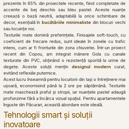
prezente în 65% din proiectele recente, fiind completate de
accente de bej deschis sau bleu pastel. Aceste nuanțe
creează o bază neutră, adaptabilă la orice schimbare de
decor, esențială în
bucătăriile minimaliste
din blocuri vechi
sau locuințe noi.
Texturile mate domină preferințele. Finisajele soft-touch, cu
coeficient de frecare redus, sunt ideale în zonele cu trafic
intens, cum ar fi fronturile din zona chiuvetei. Într-un proiect
recent din Copou, am integrat mânere Gola cu canale
texturate din PVC, obținând o rezistență sporită la urme de
degete. Aceste soluții mențin
designul modern
curat,
evitând reflexiile puternice.
Acest lucru înseamnă pentru locuitorii din Iași o întreținere mai
ușoară, economisind până la 2 ore pe săptămână. Texturile
mate maschează praful și stropii, iar nuanțele pastel adaugă
profunzime fără a încărca vizual spațiul. Pentru apartamentele
înguste din Păcurari, această abordare este ideală.
Tehnologii smart și soluții
inovatoare