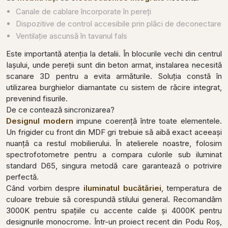
Canale de cablare încorporate în pereți
Dispozitive de control accesibile prin plăci de deconectare
Ventilație ascunsă în tavanul fals
Este importantă atenția la detalii. În blocurile vechi din centrul
Iașului, unde pereții sunt din beton armat, instalarea necesită
scanare 3D pentru a evita armăturile. Soluția constă în
utilizarea burghielor diamantate cu sistem de răcire integrat,
prevenind fisurile.
De ce contează sincronizarea?
Designul modern
impune coerență între toate elementele.
Un frigider cu front din MDF gri trebuie să aibă exact aceeași
nuanță ca restul mobilierului. În atelierele noastre, folosim
spectrofotometre pentru a compara culorile sub iluminat
standard D65, singura metodă care garantează o potrivire
perfectă.
Când vorbim despre
iluminatul bucătăriei
, temperatura de
culoare trebuie să corespundă stilului general. Recomandăm
3000K pentru spațiile cu accente calde și 4000K pentru
designurile monocrome. Într-un proiect recent din Podu Roș,