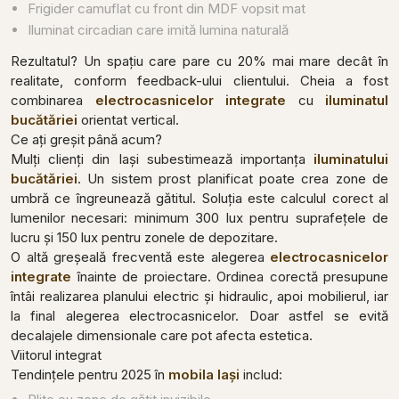
Frigider camuflat cu front din MDF vopsit mat
Iluminat circadian care imită lumina naturală
Rezultatul? Un spațiu care pare cu 20% mai mare decât în
realitate, conform feedback-ului clientului. Cheia a fost
combinarea
electrocasnicelor integrate
cu
iluminatul
bucătăriei
orientat vertical.
Ce ați greșit până acum?
Mulți clienți din Iași subestimează importanța
iluminatului
bucătăriei
. Un sistem prost planificat poate crea zone de
umbră ce îngreunează gătitul. Soluția este calculul corect al
lumenilor necesari: minimum 300 lux pentru suprafețele de
lucru și 150 lux pentru zonele de depozitare.
O altă greșeală frecventă este alegerea
electrocasnicelor
integrate
înainte de proiectare. Ordinea corectă presupune
întâi realizarea planului electric și hidraulic, apoi mobilierul, iar
la final alegerea electrocasnicelor. Doar astfel se evită
decalajele dimensionale care pot afecta estetica.
Viitorul integrat
Tendințele pentru 2025 în
mobila Iași
includ: