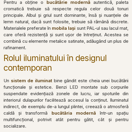
Pentru a obține o
bucătărie modernă
autentică, paleta
cromatică trebuie să respecte regula celor două tonuri
principale. Albul și griul sunt dominante, însă și nuanțele de
lemn natural, dacă sunt folosite, trebuie să rămână discrete.
Materialele preferate în
mobila Iași
sunt PAL-ul sau lacul mat,
care oferă rezistență și sunt ușor de întreținut. Acestea se
combină cu elemente metalice satinate, adăugând un plus de
rafinament.
Rolul iluminatului în designul
contemporan
Un
sistem de iluminat
bine gândit este cheia unei bucătării
funcționale și estetice. Benzi LED montate sub corpurile
suspendate evidențiază zonele de lucru, iar spoturile din
interiorul dulapurilor facilitează accesul la conținut. Iluminatul
indirect, de exemplu de-a lungul plintei, creează o atmosferă
caldă și transformă
bucătăria modernă
într-un spațiu
multifuncțional, potrivit atât pentru gătit, cât și pentru
socializare.