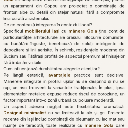
un apartament din Copou am proiectat o combinație de
fronturi albe cu detalii din stejar natural, fără a compromite
linia curată a sistemului.
De ce contează integrarea în contextul local?
Specificul
mobilierului Iași
cu
mânere Gola
ține cont de
particularitățile arhitecturale ale orașului. Blocurile comuniste,
cu bucătării înguste, beneficiază de soluții inteligente de
depozitare și linii aerisite. În schimb, rezidențele moderne din
Bucium sau Tătărași profită de aspectul premium al finisajelor
fără îmbinări vizibile.
Cum influențează durabilitatea alegerile clienților?
Pe lângă estetică,
avantajele
practice sunt decisive.
Mânerele integrate în profilul ușilor nu se desprind și nu se
rup, un risc frecvent la variantele tradiționale. În plus, lipsa
elementelor metalice expuse reduce riscul de coroziune, un
factor important într-o zonă urbană cu poluare moderată.
Un aspect adesea neglijat este flexibilitatea cromatică.
Designul minimalist
nu se limitează la alb și gri. Proiecte
recente din Iași includ combinații de bleumarin cu lac mat sau
nuanțe de teracotă, toate realizate cu
mânere Gola
care