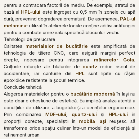
pentru a contracara factorii de mediu. De exemplu, stratul de
bază al
HPL-ului
este îngroșat cu 0,5 mm în zonele cu apă
dură, prevenind degradarea prematură. De asemenea,
PAL-ul
melaminat
utilizat în atelierele locale conține aditivi antifungici
pentru a combate umezeala specifică blocurilor vechi.
Tehnologii de prelucrare
Calitatea
materialelor de bucătărie
este amplificată de
tehnologia de tăiere CNC, care asigură margini perfect
drepte, necesare pentru integrarea
mânerelor Gola
.
Colțurile rotunjite ale blaturilor de
quartz
reduc riscul de
accidentare, iar canturile din
HPL
sunt lipite cu rășini
epoxidice rezistente la șocuri termice.
Concluzie tehnică
Alegerea materialelor pentru o
bucătărie modernă
în Iași nu
este doar o chestiune de estetică. Ea implică analiza atentă a
condițiilor de utilizare, a bugetului și a cerințelor ergonomice.
Prin combinarea
MDF-ului
,
quartz-ului
și
HPL-ului
în
proporții corecte, specialiștii în
mobila Iași
reușesc să
transforme orice spațiu culinar într-un model de eficiență și
rafinament urban.