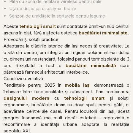
Plită cu zonă de încălzire wireless pentru oale
Uși de dulap cu display-uri tactile
Senzori de umiditate în sertarele pentru legume
Aceste
tehnologii smart
sunt controlate printr-un hub central
ascuns în blat, fără a afecta estetica
bucătăriei minimaliste
.
Provocări și soluții practice
Adaptarea la clădirile istorice din Iași necesită creativitate. La
o vilă din centru, am integrat un frigider column într-un dulap
cu dimensiuni nestandard, folosind panouri termoizolante de 3
cm. Rezultatul a fost o
bucătărie minimalistă
care
păstrează farmecul arhitecturii interbelice.
Concluzie evolutivă
Tendințele pentru 2025 în
mobila Iași
demonstrează o
îmbinare între funcționalitate și rafinament. Prin combinarea
designului modern
cu
tehnologii smart
și soluții
ergonomice, bucătăriile devin nu doar spații pentru gătit, ci
adevărate centre ale casei. Pentru locuitorii din Iași, acest
progres înseamnă mai mult decât estetică – reprezintă o
reconfirmare a identității urbane adaptate la realitățile
secolului XXI.