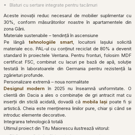
Blaturi cu sertare integrate pentru tacâmuri
Aceste inovații reduc necesarul de mobilier suplimentar cu
30%, conform măsurătorilor noastre în apartamentele din
zona Gării.
Materiale sustenabile – tendință în ascensiune
Pe lângă
tehnologiile smart
, locuitorii Iașului solicită
materiale eco. PAL-ul cu conținut reciclat de 80% a devenit
standard în proiectele Ventana. Pentru fronturi, folosim MDF
certificat FSC, combinat cu lacuri pe bază de apă, soluție
testată în laboratoarele din Germania pentru rezistență la
zgârieturi profunde.
Personalizare extremă – noua normalitate
Designul modern
în 2025 nu înseamnă uniformitate. O
clientă din Dacia a ales o combinație de gri antracit mat cu
inserții din sticlă acidată, dovadă că
mobila Iași
poate fi și
artistică. Cheia este menținerea liniilor pure, chiar și când se
introduc elemente decorative.
Integrarea tehnologică totală
Ultimul proiect din Titu Maiorescu ilustrează viitorul: