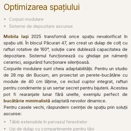
Optimizarea spațiului
Corpuri modulare
Sisteme de depozitare ascunse
Mobila Iași
2025 transformă orice spațiu nevalorificat în
spațiu util. În blocul Păcurari 47, am creat un dulap de colț cu
rafturi rotative de 160°, soluție care dublează capacitatea de
depozitare. Sistemul funcționează cu ghidaje pe rulmenți
ceramici, asigurând funcționare silențioasă.
Corpurile modulare sunt cheia adaptabilității. Pentru un studio
de 28 mp din Bucium, am proiectat un perete-bucătărie cu
module de 40 cm lățime, ce includ cuptor integrat, rafturi
pentru condimente și un sertar secret pentru bijuterii. Acestea
pot fi rearanjate lunar fără unelte, exemplu perfect de
bucătărie minimalistă
adaptată nevoilor dinamice.
Pentru casele vechi, răspundem cerinței de spațiu prin soluții
ascunse:
Tăblii extensibile în pervazul ferestrelor
Uși de dulap cu compartimente pentru tăvi