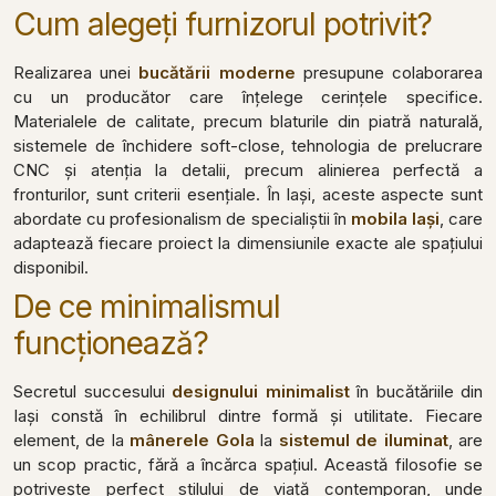
Cum alegeți furnizorul potrivit?
Realizarea unei
bucătării moderne
presupune colaborarea
cu un producător care înțelege cerințele specifice.
Materialele de calitate, precum blaturile din piatră naturală,
sistemele de închidere soft-close, tehnologia de prelucrare
CNC și atenția la detalii, precum alinierea perfectă a
fronturilor, sunt criterii esențiale. În Iași, aceste aspecte sunt
abordate cu profesionalism de specialiștii în
mobila Iași
, care
adaptează fiecare proiect la dimensiunile exacte ale spațiului
disponibil.
De ce minimalismul
funcționează?
Secretul succesului
designului minimalist
în bucătăriile din
Iași constă în echilibrul dintre formă și utilitate. Fiecare
element, de la
mânerele Gola
la
sistemul de iluminat
, are
un scop practic, fără a încărca spațiul. Această filosofie se
potrivește perfect stilului de viață contemporan, unde