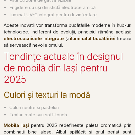
Plite cu zone de gătit invizibile
Frigidere cu uși din sticlă electroceramică
Iluminat UV-C integrat pentru dezinfectare
Aceste inovații vor transforma bucătăriile moderne în hub-uri
tehnologice. Indiferent de evoluții, principiul rămâne același:
electrocasnicele integrate
și
iluminatul bucătăriei
trebuie
să servească nevoile omului.
Tendințe actuale în designul
de mobilă din Iași pentru
2025
Culori și texturi la modă
Culori neutre și pasteluri
Texturi mate sau soft-touch
Mobila Iași
pentru 2025 redefinește paleta cromatică prin
combinații bine alese. Albul spălăcit și griul perlat sunt