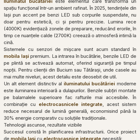
Iluminatul bucătăriei
este elementul care transformă un
spațiu funcțional într-un ambient rafinat. În 2025, tendințele din
Iași pun accent pe benzi LED sub corpurile suspendate, nu
doar pentru estetică, ci și pentru precizie. Lumina rece
(4000K) evidențiază zonele de preparare, reducând erorile, în
timp ce nuanțele calde (2700K) creează o atmosferă intimă la
cină.
Sistemele cu senzori de mișcare sunt acum standard în
mobila Iași
premium. La intrarea în bucătărie, benzile LED de
pe plintă se activează automat, oferind siguranță pe timpul
nopții. Pentru clienții din Bucium sau Tătărași, unde casele au
mai multe niveluri, acest detaliu este deosebit de util.
Un alt element distinctiv al
iluminatului bucătăriei
moderne
este iluminarea interioară a dulapurilor. Benzile subțiri montate
pe balamalele superioare fac rafturile mai accesibile. În
combinație cu
electrocasnicele integrate
, acest sistem
reduce necesarul de lumină generală, economisind până la
30% energie comparativ cu soluțiile tradiționale.
Tehnologii ascunse, rezultate vizibile
Succesul constă în planificarea infrastructurii. Orice proiect
de
mobila Iași
cu
electrocasnice integrate
necesită: