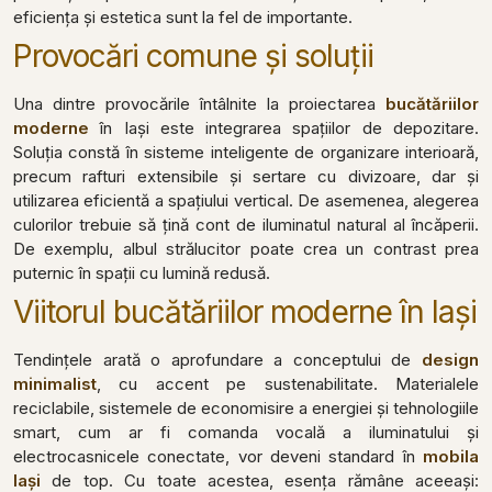
eficiența și estetica sunt la fel de importante.
Provocări comune și soluții
Una dintre provocările întâlnite la proiectarea
bucătăriilor
moderne
în Iași este integrarea spațiilor de depozitare.
Soluția constă în sisteme inteligente de organizare interioară,
precum rafturi extensibile și sertare cu divizoare, dar și
utilizarea eficientă a spațiului vertical. De asemenea, alegerea
culorilor trebuie să țină cont de iluminatul natural al încăperii.
De exemplu, albul strălucitor poate crea un contrast prea
puternic în spații cu lumină redusă.
Viitorul bucătăriilor moderne în Iași
Tendințele arată o aprofundare a conceptului de
design
minimalist
, cu accent pe sustenabilitate. Materialele
reciclabile, sistemele de economisire a energiei și tehnologiile
smart, cum ar fi comanda vocală a iluminatului și
electrocasnicele conectate, vor deveni standard în
mobila
Iași
de top. Cu toate acestea, esența rămâne aceeași: