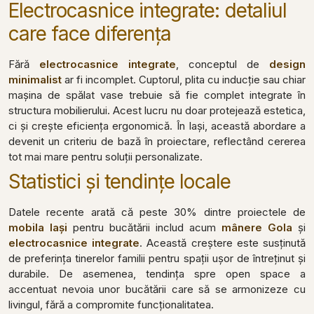
Electrocasnice integrate: detaliul
care face diferența
Fără
electrocasnice integrate
, conceptul de
design
minimalist
ar fi incomplet. Cuptorul, plita cu inducție sau chiar
mașina de spălat vase trebuie să fie complet integrate în
structura mobilierului. Acest lucru nu doar protejează estetica,
ci și crește eficiența ergonomică. În Iași, această abordare a
devenit un criteriu de bază în proiectare, reflectând cererea
tot mai mare pentru soluții personalizate.
Statistici și tendințe locale
Datele recente arată că peste 30% dintre proiectele de
mobila Iași
pentru bucătării includ acum
mânere Gola
și
electrocasnice integrate
. Această creștere este susținută
de preferința tinerelor familii pentru spații ușor de întreținut și
durabile. De asemenea, tendința spre open space a
accentuat nevoia unor bucătării care să se armonizeze cu
livingul, fără a compromite funcționalitatea.