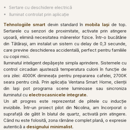
Sertare cu deschidere electrică
Iluminat controlat prin aplicație
Tehnologiile smart
devin standard în
mobila Iași
de top.
Sertarele cu senzori de proximitate, activate prin atingere
ușoară, elimină necesitatea mânerelor fizice. Într-o bucătărie
din Tătărași, am instalat un sistem cu delay de 0,3 secunde,
care previne deschiderea accidentală, perfect pentru familiile
cu copii mici.
Iluminatul inteligent depășește simpla aprindere. Sistemele cu
control circadian ajustează temperatura culorii în funcție de
ora zilei: 4000K dimineața pentru prepararea cafelei, 2700K
seara pentru cină. Prin aplicația Ventana Smart Home, clienții
din Iași pot programa scene luminoase sau sincroniza
iluminatul cu
electrocasnicele integrate
.
Un alt progres este reprezentat de plitele cu inducție
invizibile. Într-un proiect pilot din Nicolina, am încorporat o
suprafață de gătit în blatul de quartz, activată prin atingere.
Când nu este folosită, zona rămâne complet plană, o expresie
autentică a
designului minimalist
.