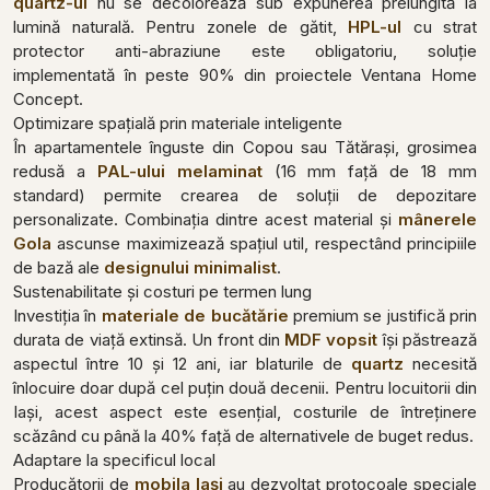
quartz-ul
nu se decolorează sub expunerea prelungită la
lumină naturală. Pentru zonele de gătit,
HPL-ul
cu strat
protector anti-abraziune este obligatoriu, soluție
implementată în peste 90% din proiectele Ventana Home
Concept.
Optimizare spațială prin materiale inteligente
În apartamentele înguste din Copou sau Tătărași, grosimea
redusă a
PAL-ului melaminat
(16 mm față de 18 mm
standard) permite crearea de soluții de depozitare
personalizate. Combinația dintre acest material și
mânerele
Gola
ascunse maximizează spațiul util, respectând principiile
de bază ale
designului minimalist
.
Sustenabilitate și costuri pe termen lung
Investiția în
materiale de bucătărie
premium se justifică prin
durata de viață extinsă. Un front din
MDF vopsit
își păstrează
aspectul între 10 și 12 ani, iar blaturile de
quartz
necesită
înlocuire doar după cel puțin două decenii. Pentru locuitorii din
Iași, acest aspect este esențial, costurile de întreținere
scăzând cu până la 40% față de alternativele de buget redus.
Adaptare la specificul local
Producătorii de
mobila Iași
au dezvoltat protocoale speciale