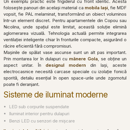
Un exemplu practic este frigiderul cu front identic. Acesta
folosește panouri din același material ca
mobila Iași
, fie MDF
vopsit, fie PAL melaminat, transformând un obiect voluminos
într-un element discret. Pentru apartamentele din Copou sau
Nicolina, unde spațiul este limitat, această soluție elimină
aglomerarea vizuală. Tehnologia actuală permite integrarea
ventilației inteligente chiar în fronturile compacte, asigurând o
răcire eficientă fără compromisuri.
Mașinile de spălat vase ascunse sunt un alt pas important.
Prin montarea lor în dulapuri cu
mânere Gola
, se obține un
aspect unitar. În
designul modern
din Iași, aceste
electrocasnice necesită carcase speciale cu izolație fonică
sporită, detaliu esențial în open space-urile unde zgomotul
poate fi deranjant.
Sisteme de iluminat moderne
LED sub corpurile suspendate
Iluminat interior pentru dulapuri
Benzi LED cu senzori de mișcare