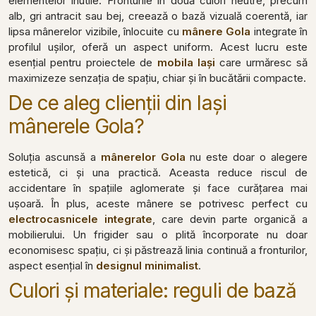
elementelor inutile. Fronturile în două culori neutre, precum
alb, gri antracit sau bej, creează o bază vizuală coerentă, iar
lipsa mânerelor vizibile, înlocuite cu
mânere Gola
integrate în
profilul ușilor, oferă un aspect uniform. Acest lucru este
esențial pentru proiectele de
mobila Iași
care urmăresc să
maximizeze senzația de spațiu, chiar și în bucătării compacte.
De ce aleg clienții din Iași
mânerele Gola?
Soluția ascunsă a
mânerelor Gola
nu este doar o alegere
estetică, ci și una practică. Aceasta reduce riscul de
accidentare în spațiile aglomerate și face curățarea mai
ușoară. În plus, aceste mânere se potrivesc perfect cu
electrocasnicele integrate
, care devin parte organică a
mobilierului. Un frigider sau o plită încorporate nu doar
economisesc spațiu, ci și păstrează linia continuă a fronturilor,
aspect esențial în
designul minimalist
.
Culori și materiale: reguli de bază