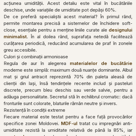
acțiunea umidității. Acest detaliu este vital în bucătăriile
deschise, unde variațiile de umiditate pot depăși 60%.
De ce preferă specialiștii acest material? În primul rând,
permite montarea precisă a sistemelor de închidere soft-
close, esențiale pentru a menține liniile curate ale
designului
minimalist
. În al doilea rând, suprafața netedă facilitează
curățarea periodică, reducând acumularea de praf în zonele
greu accesibile.
Culori și combinații armonioase
Regula de aur în alegerea
materialelor de bucătărie
moderne este simplă: maximum două nuanțe dominante. Albul
mat și griul antracit reprezintă 70% din paleta aleasă de
clienții din Iași, însă tendințele recente includ și pasteluri
discrete, precum bleu deschis sau verde salvie, pentru a
adăuga personalitate. Secretul stă în echilibrul cromatic: dacă
fronturile sunt colorate, blaturile rămân neutre și invers.
Rezistență în condiții extreme
Fiecare material este testat pentru a face față provocărilor
specifice zonei Moldovei.
MDF-ul
tratat cu impregnări anti-
umiditate rezistă la umiditate relativă de până la 85%, iar