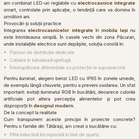
am combinat LED-uri reglabile cu
electrocasnice integrate
smart, controlate prin aplicație, o tendință care va domina în
următorii ani.
Provocări și soluții practice
Integrarea
electrocasnicelor integrate
în
mobila Iași
nu
este întotdeauna simplă. În casele vechi din zona Păcurari,
unde instalațiile electrice sunt depășite, soluția constă în:
Panouri de distribuție dedicate
Cablare în tubulatură ignifugă
Întrerupătoare diferențiale cu protecție la suprasarcină
Pentru iluminat, alegem benzi LED cu IP65 în zonele umede,
de exemplu lângă chiuvete, pentru a preveni oxidarea. Un sfat
important: evitați iluminatul RGB în bucătării, deoarece culorile
artificiale pot altera percepția alimentelor și pot crea
disproporții în
designul modern
.
De la concept la realitate
Cum transpunem aceste principii în proiecte concrete?
Pentru o familie din Tătărași, am creat o bucătărie cu:
Plită inductivă încorporată în blat de quartz