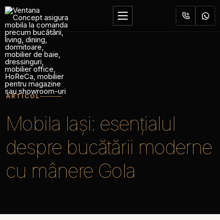
Sari
la
Deschide
conținut
meniul
ARTICOL
Mobila Iași: esențialul
despre bucătării moderne
cu mânere Gola