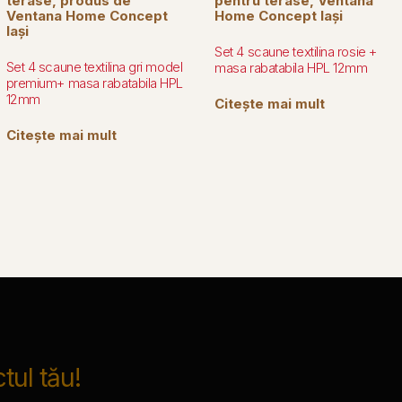
Set 4 scaune textilina rosie +
Set 4 scaune textilina gri model
masa rabatabila HPL 12mm
premium+ masa rabatabila HPL
12mm
Citește mai mult
Citește mai mult
tul tău!