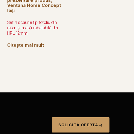
Set 4 scaune tip fotoliu din
ratan și masă rabatabilă din
HPL 12mm
Citește mai mult
SOLICITĂ OFERTĂ