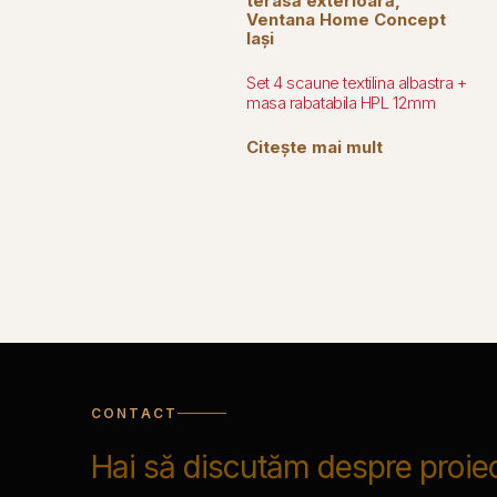
Set 4 scaune textilina albastra +
masa rabatabila HPL 12mm
Citește mai mult
CONTACT
Hai să discutăm despre proiec