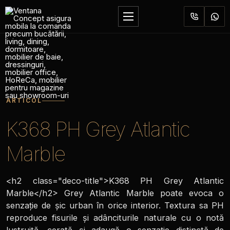
Sari
la
Deschide
conținut
meniul
ARTICOL
K368 PH Grey Atlantic
Marble
<h2 class="deco-title">K368 PH Grey Atlantic
Marble</h2> Grey Atlantic Marble poate evoca o
senzație de șic urban în orice interior. Textura sa PH
reproduce fisurile și adânciturile naturale cu o notă