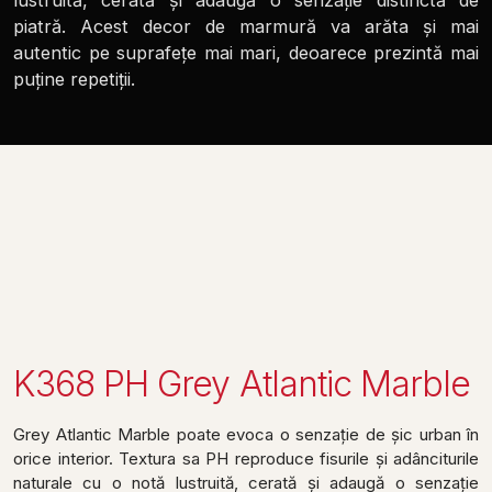
lustruită, cerată și adaugă o senzație distinctă de
piatră. Acest decor de marmură va arăta și mai
autentic pe suprafețe mai mari, deoarece prezintă mai
puține repetiții.
K368 PH Grey Atlantic Marble
Grey Atlantic Marble poate evoca o senzație de șic urban în
orice interior. Textura sa PH reproduce fisurile și adânciturile
naturale cu o notă lustruită, cerată și adaugă o senzație