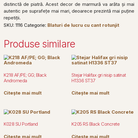
distinctă de piatră. Acest decor de marmură va arăta și mai
autentic pe suprafețe mai mari, deoarece prezintă mai puține
repetiții.
SKU:
1116
Categorie:
Blaturi de lucru cu cant rotunjit
Produse similare
K218 AF/PE; GG; Black
Stejar Halifax gri nisip satinat
Andromeda
H1336 ST37
Citește mai mult
Citește mai mult
K028 SU Portland
K205 RS Black Concrete
Citește mai mult
Citește mai mult