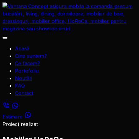
Sari
la
conținut
Deschide
meniul
Acasă
Cine suntem?
Ce facem?
Portofoliu
Noutăți
FAQ
Contact
Estimare
Proiect realizat