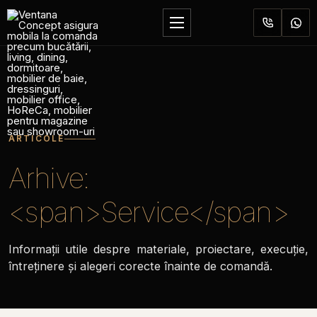
Sari
la
Deschide
conținut
meniul
ARTICOLE
Arhive:
<span>Service</span>
Informații utile despre materiale, proiectare, execuție,
întreținere și alegeri corecte înainte de comandă.