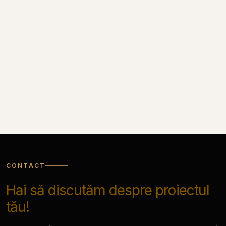
Blaturi de lucru pentru bucatarii
Blaturile noastre de lucru au o grosime de minim 36mm
și au la bază o placă de PAL, acoperită cu un laminat
decorativ HPL și sunt întărite în partea din față cu o
bandă specială HDF, ceea ce le face ideale pentru spații
de bucătărie, birouri și magazine.
CONTACT
Hai să discutăm despre proiectul
tău!