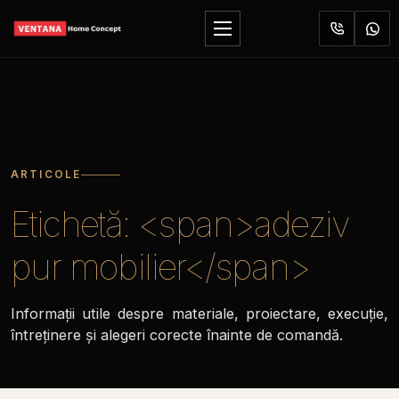
Sari
la
Deschide
conținut
meniul
ARTICOLE
Etichetă: <span>adeziv
pur mobilier</span>
Informații utile despre materiale, proiectare, execuție,
întreținere și alegeri corecte înainte de comandă.