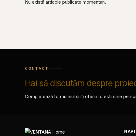
Nu există articole publicate momentan.
CONTACT
Hai să discutăm despre proiec
Completează formularul și îți oferim o estimare personal
NAV