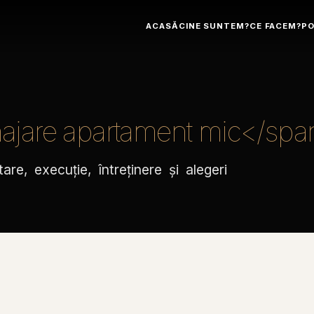
ACASĂ
CINE SUNTEM?
CE FACEM?
PO
ajare apartament mic</sp
tare, execuție, întreținere și alegeri