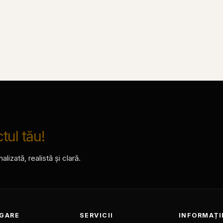
tul tău!
izată, realistă și clară.
IGARE
SERVICII
INFORMAȚI