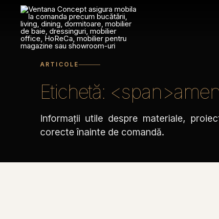
Sari
la
conținut
ARTICOLE
Etichetă: <span>amen
Informații utile despre materiale, proiec
corecte înainte de comandă.