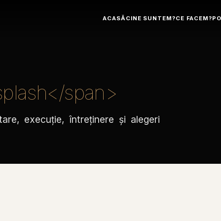
ACASĂ
CINE SUNTEM?
CE FACEM?
PO
splash</span>
tare, execuție, întreținere și alegeri