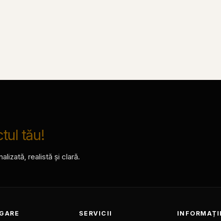
tul tău!
izată, realistă și clară.
IGARE
SERVICII
INFORMAȚI