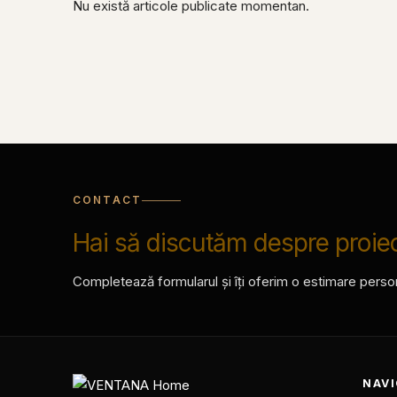
Nu există articole publicate momentan.
CONTACT
Hai să discutăm despre proiec
Completează formularul și îți oferim o estimare personal
NAV