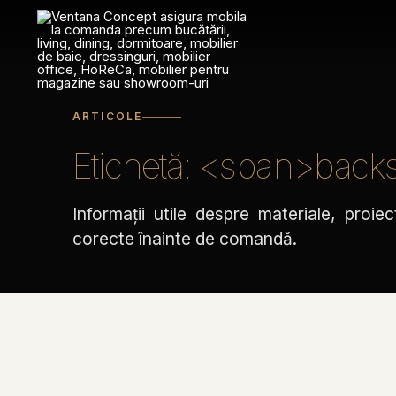
Sari
la
conținut
ARTICOLE
Etichetă: <span>back
Informații utile despre materiale, proiec
corecte înainte de comandă.