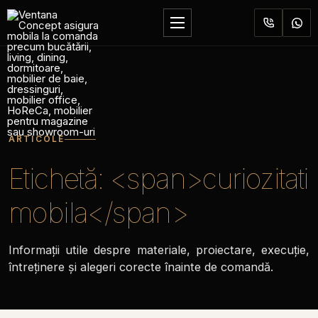
Sari
la
Deschide
conținut
meniul
ARTICOLE
Etichetă: <span>curiozitati
mobila</span>
Informații utile despre materiale, proiectare, execuție,
întreținere și alegeri corecte înainte de comandă.