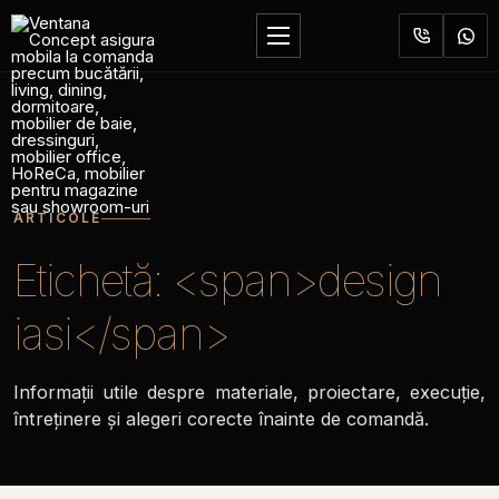
Sari
la
Deschide
conținut
meniul
ARTICOLE
Etichetă: <span>design
iasi</span>
Informații utile despre materiale, proiectare, execuție,
întreținere și alegeri corecte înainte de comandă.