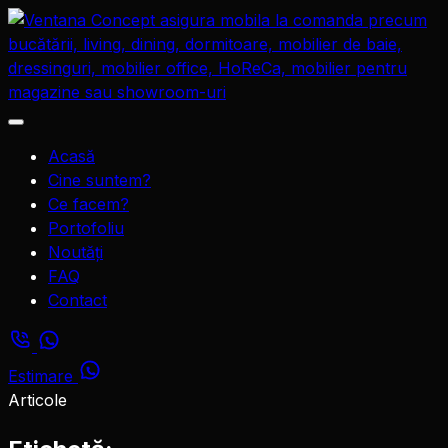
Sari
la
conținut
Deschide
meniul
Acasă
Cine suntem?
Ce facem?
Portofoliu
Noutăți
FAQ
Contact
Estimare
Articole