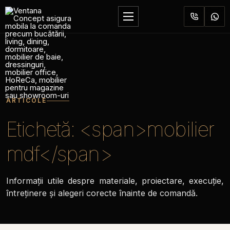
Sari
la
Deschide
conținut
meniul
ARTICOLE
Etichetă: <span>mobilier
mdf</span>
Informații utile despre materiale, proiectare, execuție,
întreținere și alegeri corecte înainte de comandă.