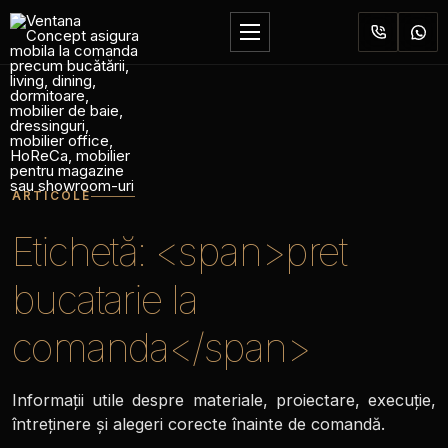
Sari
la
Deschide
conținut
meniul
ARTICOLE
Etichetă: <span>pret
bucatarie la
comanda</span>
Informații utile despre materiale, proiectare, execuție,
întreținere și alegeri corecte înainte de comandă.