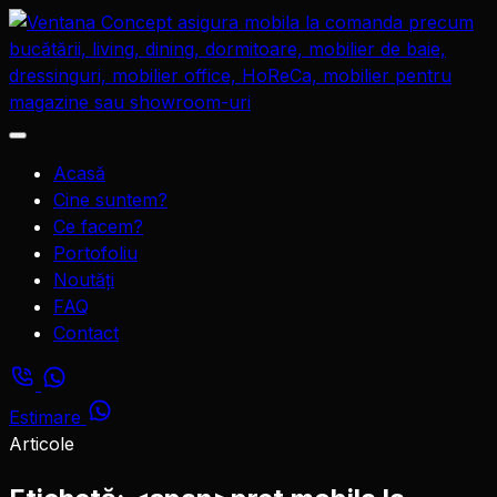
Sari
la
conținut
Deschide
meniul
Acasă
Cine suntem?
Ce facem?
Portofoliu
Noutăți
FAQ
Contact
Estimare
Articole