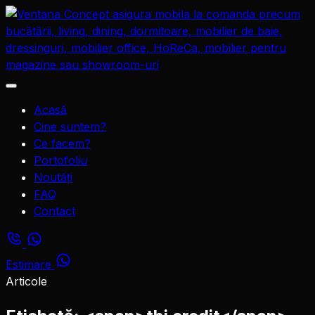
Sari
la
conținut
Deschide
meniul
Acasă
Cine suntem?
Ce facem?
Portofoliu
Noutăți
FAQ
Contact
Estimare
Articole