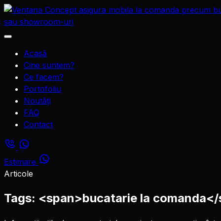
Sari
la
conținut
Deschide
meniul
Acasă
Cine suntem?
Ce facem?
Portofoliu
Noutăți
FAQ
Contact
Estimare
Articole
Tags: <span>bucatarie la comanda<